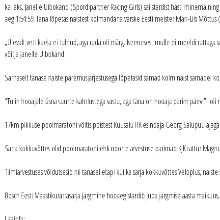
ka läks, Janelle Uibokand (Spordipartner Racing Girls) sai stardist hästi minema ning 
aeg 1:54:59. Täna lõpetas naistest kolmandana värske Eesti meister Mari-Liis Mõttus 
„Ülevalt vett kaela ei tulnud, aga rada oli märg. Iseenesest mulle ei meeldi rattaga v
võitja Janelle Uibokand.
Sarnaselt tänase naiste paremusjärjestusega lõpetasid samad kolm naist samadel koht
“Tulin hooajale üsna suurte kahtlustega vastu, aga täna on hooaja parim päev!” oli n
17km pikkuse poolmaratoni võitis poistest Kuusalu RK esindaja Georg Salupuu ajaga 
Sarja kokkuvõttes olid poolmaratoni ehk noorte arvestuse parimad KJK rattur Magnus 
Tiimiarvestuses võidutsesid nii tänasel etapi kui ka sarja kokkuvõttes Veloplus, naiste
Bosch Eesti Maastikurattasarja järgmine hooaeg stardib juba järgmise aasta maikuus,
Lisainfo: