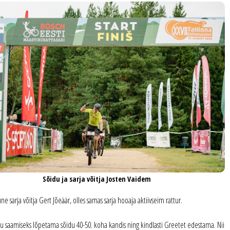
Sõidu ja sarja võitja Josten Vaidem
e sarja võitja Gert Jõeäär, olles samas sarja hooaja aktiivseim rattur.
võidu saamiseks lõpetama sõidu 40-50. koha kandis ning kindlasti Greetet edestama. Nii