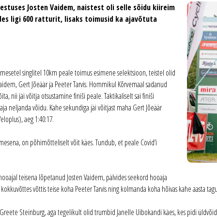
stuses Josten Vaidem, naistest oli selle sõidu kiireim
s ligi 600 ratturit, lisaks toimusid ka ajavõtuta
mesetel singlitel 10km peale toimus esimene selektsioon, teistel olid
n Vaidem, Gert Jõeäär ja Peeter Tarvis. Hommikul Kõrvemaal sadanud
 nii jäi võitja otsustamine finiši peale. Taktikaliselt sai finiši
aja neljanda võidu. Kahe sekundiga jäi võitjast maha Gert Jõeäär
Veloplus), aeg 1:40:17.
simesena, on põhimõtteliselt võit käes. Tundub, et peale Covid’i
 hooajal teisena lõpetanud Josten Vaidem, pälvides seekord hooaja
ja kokkuvõttes võttis teise koha Peeter Tarvis ning kolmanda koha hõivas kahe aasta tagun
ajale Greete Steinburg, aga tegelikult olid trumbid Janelle Uibokandi käes, kes pidi üld