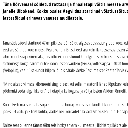
Täna Kõrvemaal sõidetud rattasarja finaaletapi võitis meeste arve
Janelle Uibokand. Kokku osales Aegviidus startinud võistlussõitude
lastesõidud erinevas vanuses mudilastele.
Täna südapäeval startinud 47km pikkuse põhisõidu alguses püsis suur grupp koos, esi
eest ära sõitnud kuus meest. Peale vahefinišit sai eest ära kolmik koosseisus Joste
vihm muutis raja kiiremaks, mistõttu ei õnnestunud kellelgi neist kolmest eest ära sõita,
sättimisega kõige paremini hakkama Josten Vaidem (Fixus), võttes ajaga 1:40:04 hoo
(Veloplus), veel 11 sekundit hiljem jõudis pärale värske Eesti meister Peeter Tarvis (
“Mind aitasid viimase kilomeetri singlid, sest kui sellel maratonil lähed lõpukurvi e
põdemist seda jalga ikka on,” oli etapi ja ka kogu sarja võitja Josten Vaidem õnnelik.
Bosch Eesti maastikurattasarja kümnenda hooaja võitis üsna kindlalt kahel eelmisel
jooksul 4 võitu ja 2 teist kohta, jäädes neil kordadel alla vaid Markus Pajurile. Hooa
Naiste seas oli enne tänast sõitu seis intrigeerivam kui meestel, liidrisärgis läks r