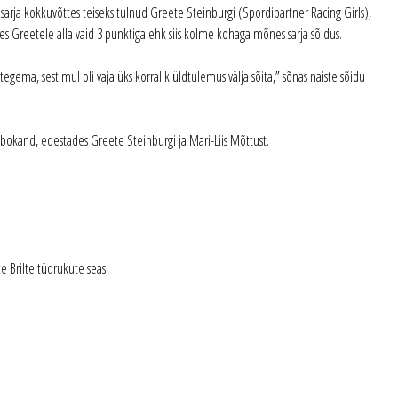
ka sarja kokkuvõttes teiseks tulnud Greete Steinburgi (Spordipartner Racing Girls),
es Greetele alla vaid 3 punktiga ehk siis kolme kohaga mõnes sarja sõidus.
egema, sest mul oli vaja üks korralik üldtulemus välja sõita,” sõnas naiste sõidu
ibokand, edestades Greete Steinburgi ja Mari-Liis Mõttust.
e Brilte tüdrukute seas.