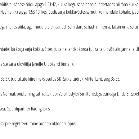
võitis nii tänase sõidu ajaga 1:51:42, kui ka kogu sarja hooaja, edestades nii täna kui 
(Haanja RK) ajaga 1:58:10, kes jõudis sarja kokkuvõttes samuti kolmandale kohale, jääd
äga märjas sõita, aga muud üle ei jäänud. Sain stardist hästi minema, läksin oma sõitu t
adel ka kogu sarja kokkuvõttes, juba neljandat korda tuli sarja üldvõitjaks Jannelle U
aiste sarja üldvõitja Janelle Uibokand õnnelik.
35:37, tüdrukute kiireimaks osutus SK Rakke tüdruk Mirtel Laht, aeg 38:53.
Normak poiste ning Läti rattaklubi Velolifestyle/Smiltenesbjss esindaja Linda Elizabet
 seas Spordipartner Racing Girls.
 sarjale registreerumine avaneb oktoobri lõpus.