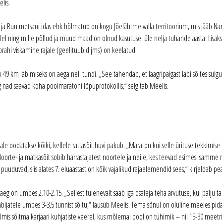
lis.
ani ja Ruu metsani idas ehk hõlmatud on kogu Jõelähtme valla territoorium, mis jääb N
lel ning mille põllud ja muud maad on olnud kasutusel üle nelja tuhande aasta. Lisaks l
prahi viskamine rajale (geelituubid jms) on keelatud.
hk 49 km läbimiseks on aega neli tundi. „See tähendab, et laagripaigast läbi sõites sul
g nad saavad koha poolmaratoni lõpuprotokollis,“ selgitab Meelis.
e oodatakse kõiki, kellele rattasõit huvi pakub. „Maraton kui selle ürituse tekkimise 
 Noorte- ja matkasõit sobib harrastajatest noortele ja neile, kes teevad esimesi samme
puuduvad, siis alates 7. eluaastast on kõik vajalikud rajaelemendid sees,“ kirjeldab pe
eg on umbes 2.10-2.15. „Sellest tulenevalt saab iga osaleja teha arvutuse, kui palju t
äbijatele umbes 3-3,5 tunnist sõitu,“ lausub Meelis. Tema sõnul on oluline meeles pida
almis sõitma karjääri kuhjatiste veerel, kus mõlemal pool on tühimik – nii 15-30 meetrit