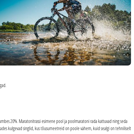
gad.
n umbes 20%. Maratonitrassi esimene pool ja poolmaratoni rada kattuvad ning seda
ades kulgevad singlid, kus tõusumeetreid on poole vähem, kuid sealgi on tehniliselt