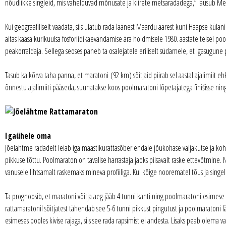
nõudlikke singleid, mis vahelduvad mõnusate ja kiirete metsaradadega,“ lausub Mee
Kui geograafiliselt vaadata, siis ulatub rada läänest Maardu äärest kuni Haapse kül
aitas kaasa kurikuulsa fosforiidikaevandamise ära hoidmisele 1980. aastate teisel poo
peakorraldaja. Sellega seoses paneb ta osalejatele eriliselt südamele, et igasugune 
Tasub ka kõrva taha panna, et maratoni (92 km) sõitjaid piirab sel aastal ajalimiit e
õnnestu ajalimiiti pääseda, suunatakse koos poolmaratoni lõpetajatega finišisse nin
Igaühele oma
Jõelähtme radadelt leiab iga maastikurattasõber endale jõukohase väljakutse ja kohal
pikkuse tõttu. Poolmaraton on tavalise harrastaja jaoks piisavalt raske ettevõtmine.
vanusele lihtsamalt raskemaks mineva profiiliga. Kui kõige noorematel tõus ja singel 
Ta prognoosib, et maratoni võitja aeg jääb 4 tunni kanti ning poolmaratoni esimese a
rattamaratonil sõitjatest tähendab see 5-6 tunni pikkust pingutust ja poolmaratoni l
esimeses pooles kivise rajaga, siis see rada rapsimist ei andesta. Lisaks peab olema v