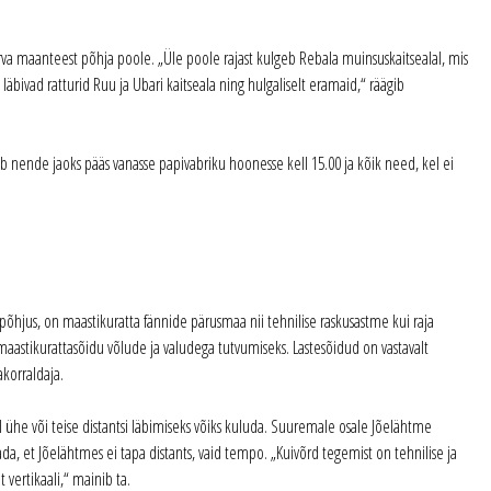
arva maanteest põhja poole. „Üle poole rajast kulgeb Rebala muinsuskaitsealal, mis
äbivad ratturid Ruu ja Ubari kaitseala ning hulgaliselt eramaid,“ räägib
gub nende jaoks pääs vanasse papivabriku hoonesse kell 15.00 ja kõik need, kel ei
põhjus, on maastikuratta fännide pärusmaa nii tehnilise raskusastme kui raja
 maastikurattasõidu võlude ja valudega tutvumiseks. Lastesõidud on vastavalt
akorraldaja.
al ühe või teise distantsi läbimiseks võiks kuluda. Suuremale osale Jõelähtme
da, et Jõelähtmes ei tapa distants, vaid tempo. „Kuivõrd tegemist on tehnilise ja
 vertikaali,“ mainib ta.