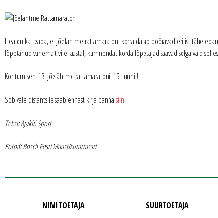
Hea on ka teada, et Jõelähtme rattamaratoni korraldajad pööravad erilist tähelepan
lõpetanud vähemalt viiel aastal, kümnendat korda lõpetajad saavad selga vaid selles
Kohtumiseni 13. Jõelähtme rattamaratonil 15. juunil!
Sobivale distantsile saab ennast kirja panna
siin
.
Tekst: Ajakiri Sport
Fotod: Bosch Eesti Maastikurattasari
NIMITOETAJA
SUURTOETAJA