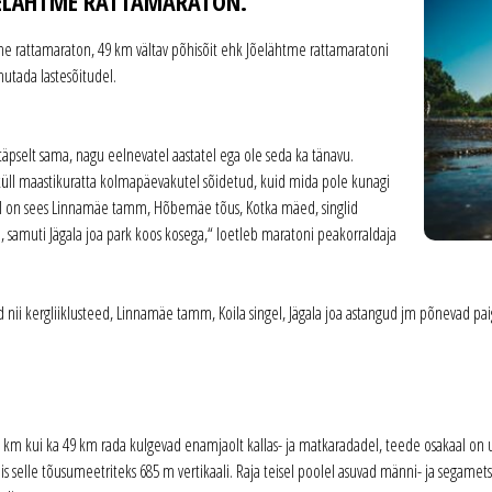
ÕELÄHTME RATTAMARATON.
htme rattamaraton, 49 km vältav põhisõit ehk Jõelähtme rattamaratoni
hutada lastesõitudel.
täpselt sama, nagu eelnevatel aastatel ega ole seda ka tänavu.
 küll maastikuratta kolmapäevakutel sõidetud, kuid mida pole kunagi
ajal on sees Linnamäe tamm, Hõbemäe tõus, Kotka mäed, singlid
lja, samuti Jägala joa park koos kosega,“ loetleb maratoni peakorraldaja
nii kergliiklusteed, Linnamäe tamm, Koila singel, Jägala joa astangud jm põnevad pai
 92 km kui ka 49 km rada kulgevad enamjaolt kallas- ja matkaradadel, teede osakaal o
 selle tõusumeetriteks 685 m vertikaali. Raja teisel poolel asuvad männi- ja segamets