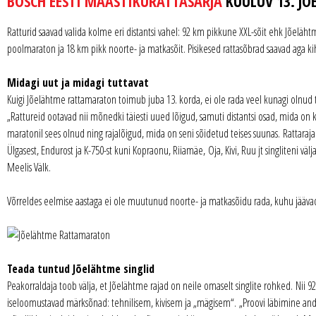
BOSCH EESTI MAASTIKURATTASARJA
KUULUV 13. J
Ratturid saavad valida kolme eri distantsi vahel: 92 km pikkune XXL-sõit ehk Jõelä
poolmaraton ja 18 km pikk noorte- ja matkasõit. Pisikesed rattasõbrad saavad aga ki
Midagi uut ja midagi tuttavat
Kuigi Jõelähtme rattamaraton toimub juba 13. korda, ei ole rada veel kunagi olnud 
„Rattureid ootavad nii mõnedki täiesti uued lõigud, samuti distantsi osad, mida on
maratonil sees olnud ning rajalõigud, mida on seni sõidetud teises suunas. Rattar
Ülgasest, Endurost ja K-750-st kuni Kopraonu, Riiamäe, Oja, Kivi, Ruu jt singliteni vä
Meelis Välk.
Võrreldes eelmise aastaga ei ole muutunud noorte- ja matkasõidu rada, kuhu jäävad 
Teada tuntud Jõelähtme singlid
Peakorraldaja toob välja, et Jõelähtme rajad on neile omaselt singlite rohked. Nii
iseloomustavad märksõnad: tehnilisem, kivisem ja „mägisem“. „Proovi läbimine andis