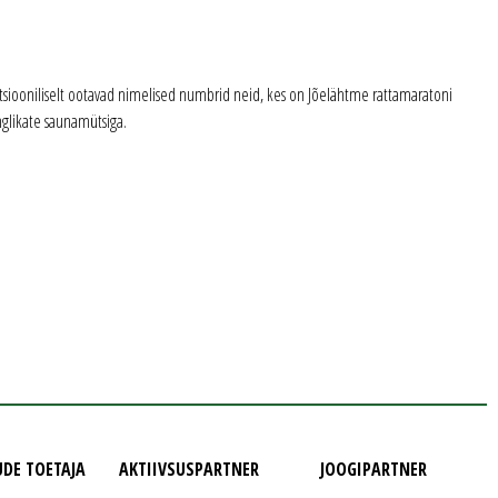
itsiooniliselt ootavad nimelised numbrid neid, kes on Jõelähtme rattamaratoni
nglikate saunamütsiga.
UDE TOETAJA
AKTIIVSUSPARTNER
JOOGIPARTNER