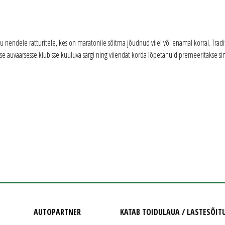
u nendele ratturitele, kes on maratonile sõitma jõudnud viiel või enamal korral. Trad
se auväärsesse klubisse kuuluva särgi ning viiendat korda lõpetanuid premeeritakse si
AUTOPARTNER
KATAB TOIDULAUA / LASTESÕIT