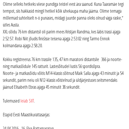
Olime selleks hetkeks viiese pundiga teistel eest ära saanud. Kuna Taaramäe tegi
tempot, siis hakkasid mingil hetkel kõik ühekaupa maha jääma. Olime temaga
mõlemad suhteliselt n-ö punases, midagi juurde panna oleks olnud väga raske,“
ütles Austa.
XXL-sõidu 76 km distantsil oli parim mees Kristjan Randma, kes läbis trassi ajaga
2:52:57. Robi Niit jõudis finiśisse teisena ajaga 2:53:02 ning Tarmo Ennok
kolmandana ajaga 2:58:20.
Kokku registreerus 76 km trassile 135, 47 km maratoni distantsile 366 ja noorte-
ning matkasõidule 145 ratturit. Lastesõitudel lustis 56 spordisõpra.
Noorte- ja matkasõidu võitis M14-klassis sõitnud Maik Salla ajaga 43 minutit ja 54
sekundit, parim neiu oli N12-klassis võistelnud ja üldjärjestuses seitsmendaks
jäänud Elisabeth Ebras ajaga 45 minutit 38 sekundit.
Tulemused
leiab SIIT
.
Etapid Eesti Maastikurattasarjas:
24.04.2016 16. Elva Rattamaraton