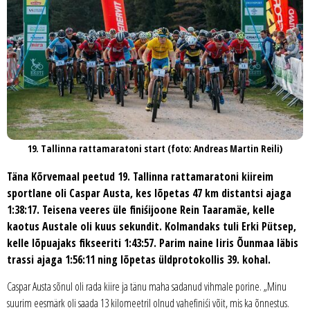
19. Tallinna rattamaratoni start (foto: Andreas Martin Reili)
Täna Kõrvemaal peetud 19. Tallinna rattamaratoni kiireim
sportlane oli Caspar Austa, kes lõpetas 47 km distantsi ajaga
1:38:17. Teisena veeres üle finiśijoone Rein Taaramäe, kelle
kaotus Austale oli kuus sekundit. Kolmandaks tuli Erki Pütsep,
kelle lõpuajaks fikseeriti 1:43:57. Parim naine Iiris Õunmaa läbis
trassi ajaga 1:56:11 ning lõpetas üldprotokollis 39. kohal.
Caspar Austa sõnul oli rada kiire ja tänu maha sadanud vihmale porine. „Minu
suurim eesmärk oli saada 13 kilomeetril olnud vahefiniśi võit, mis ka õnnestus.