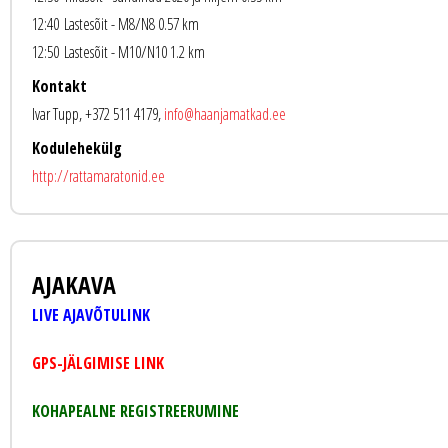
12:40
Lastesõit - M8/N8 0.57 km
12:50
Lastesõit - M10/N10 1.2 km
Kontakt
Ivar Tupp, +372 511 4179,
info@haanjamatkad.ee
Kodulehekülg
http://rattamaratonid.ee
AJAKAVA
LIVE AJAVÕTULINK
GPS-JÄLGIMISE LINK
KOHAPEALNE REGISTREERUMINE