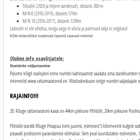
Tillusõit (2020 ja hiljem sündinud), distants 300 m
M/N 8 (2018-2019), distants 570m
M/N 10 (2016-2017), distants 1200m
Lastesõit ei ole võistlus, seega aega ei võeta ja parimaid välja ei selgitata!
Kõik lastesõidul osalevad lapsed saavad meene!
Oluline info osavõtjatele:
Numbrite väljastamine
Palume kõigil osalejatel enne numbri kättesaamist vaadata oma stardinumber star
internetist www.rattamaratonid.ee. Võistluskeskuses öelge numbri väljastajale 
RAJAINFO!!!
28. Rõuge rattamaratoni kavas on 44km pikkune Põhisõit, 20km pikkune Poolmara
Põhisõit stardib Rõuge Pesapuu torni juurest, esimesed 5 kilomeetrit kulgeb rada 
piisavalt positsiooni parandamise võimalusi. 5km peal suundutakse esimesele,
T