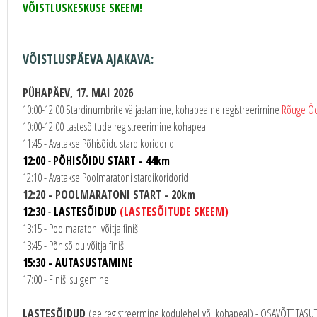
VÕISTLUSKESKUSE SKEEM!
VÕISTLUSPÄEVA AJAKAVA:
PÜHAPÄEV, 17. MAI 2026
10:00-12:00 Stardinumbrite väljastamine, kohapealne registreerimine
Rõuge Öö
10:00-12.00 Lastesõitude registreerimine kohapeal
11:45 - Avatakse Põhisõidu stardikoridorid
12:00
-
PÕHISÕIDU START - 44km
12:10 - Avatakse Poolmaratoni stardikoridorid
12:20 - POOLMARATONI START - 20km
12:30
-
LASTESÕIDUD
(LASTESÕITUDE SKEEM)
13:15 - Poolmaratoni võitja finiš
13:45 - Põhisõidu võitja finiš
15:30 - AUTASUSTAMINE
17:00 - Finiši sulgemine
LASTESÕIDUD
(eelregistreermine kodulehel
või kohapeal) - OSAVÕTT TASUT