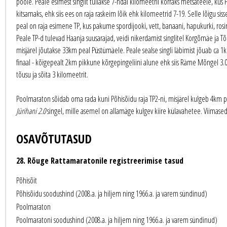
poole. Peale esimest singlit tullakse 7-ndal kilomeetril korraks metsateele, ku
kitsamaks, ehk siis ees on raja raskeim lõik ehk kilomeetrid 7-19. Selle lõigu sis
peal on raja esimene TP, kus pakume spordijooki, vett, banaani, hapukurki, rosin
Peale TP-d tulevad Haanja suusarajad, veidi nikerdamist singlitel Korgõmäe ja 
misjärel jõutakse 33km peal Püstümäele. Peale sealse singli läbimist jõuab ca 1k
finaal - kõigepealt 2km pikkune kõrgepingeliini alune ehk siis Räme Mõngel 3.0, 
tõusu ja sõita 3 kilomeetrit.
Poolmaraton sõidab oma rada kuni Põhisõidu raja TP2-ni, misjärel kulgeb 4km pik
Jürihani 2.0
singel, mille asemel on allamäge kulgev kiire külavahetee. Viimased
OSAVÕTUTASUD
28. Rõuge Rattamaratonile registreerimise tasud
Põhisõit
Põhisõidu soodushind (2008.a. ja hiljem ning 1966.a. ja varem sündinud)
Poolmaraton
Poolmaratoni soodushind (2008.a. ja hiljem ning 1966.a. ja varem sündinud)