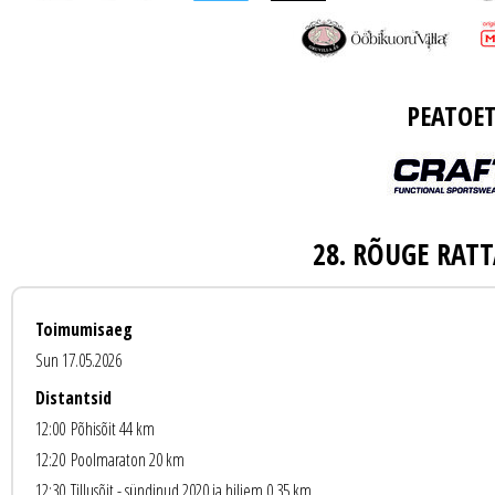
PEATOET
28. RÕUGE RA
Toimumisaeg
Sun 17.05.2026
Distantsid
12:00
Põhisõit 44 km
12:20
Poolmaraton 20 km
12:30
Tillusõit - sündinud 2020 ja hiljem 0.35 km