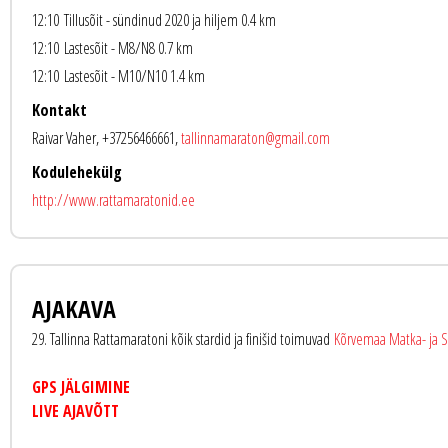
12:10
Tillusõit - sündinud 2020 ja hiljem 0.4 km
12:10
Lastesõit - M8/N8 0.7 km
12:10
Lastesõit - M10/N10 1.4 km
Kontakt
Raivar Vaher, +37256466661,
tallinnamaraton@gmail.com
Kodulehekülg
http://www.rattamaratonid.ee
AJAKAVA
29. Tallinna Rattamaratoni kõik stardid ja finišid toimuvad
Kõrvemaa Matka- ja 
GPS JÄLGIMINE
LIVE AJAVÕTT