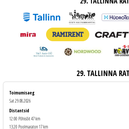
29. TALLINNA R
29. TALLINNA R
Toimumisaeg
Sat 29.08.2026
Distantsid
12:00
Põhisõit 47 km
13:20
Poolmaraton 17 km