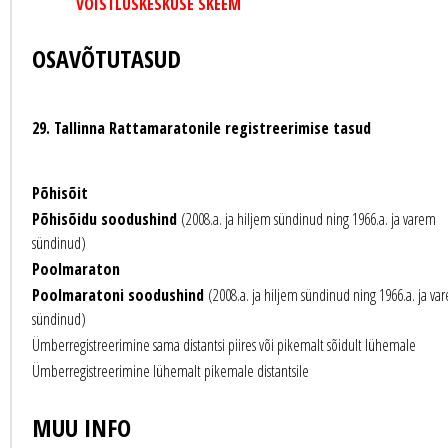
VÕISTLUSKESKUSE SKEEM
OSAVÕTUTASUD
29. Tallinna Rattamaratonile registreerimise tasud
Põhisõit
Põhisõidu soodushind
(2008.a. ja hiljem sündinud ning 1966.a. ja varem
sündinud)
Poolmaraton
Poolmaratoni soodushind
(2008.a. ja hiljem sündinud ning 1966.a. ja va
sündinud)
Ümberregistreerimine sama distantsi piires või pikemalt sõidult lühemale
Ümberregistreerimine lühemalt pikemale distantsile
MUU INFO