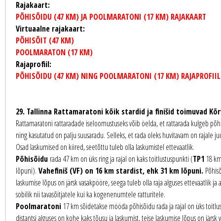
Rajakaart:
PÕHISÕIDU (47 KM) JA POOLMARATONI (17 KM) RAJAKAART
Virtuaalne rajakaart:
PÕHISÕIT (47 KM)
POOLMARATON (17 KM)
Rajaprofiil:
PÕHISÕIDU (47 KM) NING POOLMARATONI (17 KM) RAJAPROFIIL
29. Tallinna Rattamaratoni kõik stardid ja finišid toimuvad 
Rattamaratoni rattaradade iseloomustuseks võib öelda, et rattarada kulgeb põhili
ning kasutatud on palju suusaradu. Selleks, et rada oleks huvitavam on rajale ju
Osad laskumised on kiired, seetõttu tuleb olla laskumistel ettevaatlik.
Põhisõidu
rada 47 km on üks ring ja rajal on kaks toitlustuspunkti (
TP1
18 km 
lõpuni).
Vahefiniš (VF) on 16 km stardist, ehk 31 km lõpuni.
Põhisõ
laskumise lõpus on järsk vasakpööre, seega tuleb olla raja alguses ettevaatlik j
sobilik nii tavasõitjatele kui ka kogenenumtele ratturitele.
Poolmaratoni
17 km sõidetakse mööda põhisõidu rada ja rajal on üks toitlu
distantsi alguses on kohe kaks tõusu ja laskumist, teise laskumise lõpus on järsk 