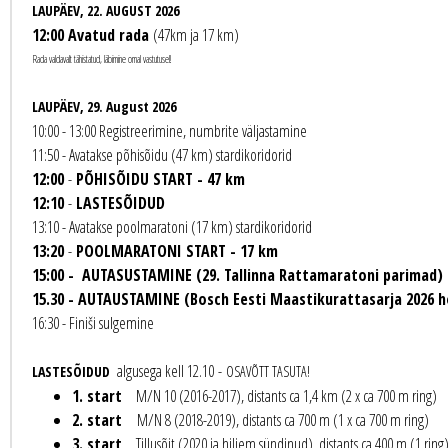
LAUPÄEV, 22. AUGUST 2026
12:00 Avatud rada
(47km ja 17 km)
Rada valdavalt tähistatud, läbimine omal vastutusel!
LAUPÄEV, 29. August 2026
10:00 - 13:00 Registreerimine, numbrite väljastamine
11:50 - Avatakse põhisõidu (47 km) stardikoridorid
12:00
-
PÕHISÕIDU START - 47 km
12:10
-
LASTESÕIDUD
13:10 - Avatakse poolmaratoni (17 km) stardikoridorid
13:20
-
POOLMARATONI START - 17 km
15:00 - AUTASUSTAMINE (
29. Tallinna Rattamaratoni parimad)
15.30 - AUTAUSTAMINE (Bosch Eesti Maastikurattasarja 2026 
16:30 - Finiši sulgemine
algusega kell 12.10 -
LASTESÕIDUD
OSAVÕTT TASUTA!
1. start
M/N 10 (2016-2017), distants ca 1,4 km (2 x ca 700 m ring)
2. start
M/N 8 (2018-2019), distants ca 700 m (1 x ca 700 m ring)
3. start
Tillusõit (2020 ja hiljem sündinud), distants ca 400 m (1 ring