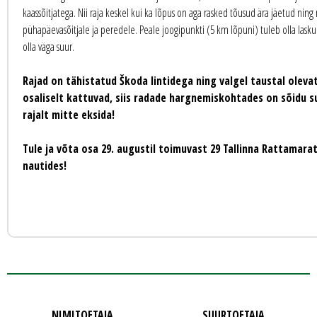
kaassõitjatega. Nii raja keskel kui ka lõpus on aga rasked tõusud ära jäetud ning
pühapäevasõitjale ja peredele. Peale joogipunkti (5 km lõpuni) tuleb olla laskumi
olla väga suur.
Rajad on tähistatud Škoda lintidega ning valgel taustal oleva
osaliselt kattuvad, siis
radade hargnemiskohtades on sõidu suund
rajalt mitte eksida!
Tule ja võta osa 29. augustil toimuvast 29 Tallinna Rattamar
nautides!
NIMITOETAJA
SUURTOETAJA