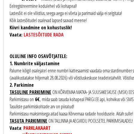
Eelregistreermine kodulehel
või kohapeal!
Lastesõit ei ole võistlus, seega aega ei võeta ja parimaid välja ei selgitata!
Kõik lastesõitudel osalevad lapsed saavad meene!
Kiivri kandmine on kohustuslik!
Vaata:
LASTESÕITUDE RADA
OLULINE INFO OSAVÕTJATELE:
1. Numbrite väljastamine
Palume kõigil osalejatel enne numbri kättesaamist vaadata oma stardinumber star
(avalikustatakse hiljemalt 28.08.2026) või võistluskeskuse teadetetahvlilt. Võist
2. Parkimine
TASULINE PARKIMINE
ON KÕRVEMAA MATKA- JA SUUSAKESKUSE (MSK) EES O
Parkimistasu on
6€
,
mida saab tasuda kohapeal PARGI.EE äpi, kohvikus või SMS 
Tasuliste parkimiskohtade arv on piiratud!
Parkimistasu maksimisega aitad kaasa Kõrvemaa radade hooldusele. Aitäh sulle!
TASUTA PARKIMINE
ON TALLINNA JA AEGVIIDU POOLSETEL PARKIMISALADEL! Par
Vaata
:
PARKLAKAART